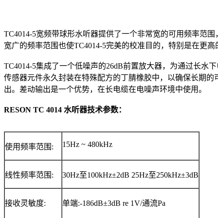
TC4014-5宽频带球形水听器提供了一个非常宽的可用频率范围
宽广的频率范围也使TC4014-5完美的校准目的，特别是在更
TC4014-5集成了一个低噪声的26dB前置放大器，为通过长
传感器元件永久封装在特殊配方的丁腈橡胶中，以确保长期的可
出。差动输出是一个优势，在长电缆在电噪声环境中使用。
RESON TC 4014 水听器技术参数：
15Hz ~ 480kHz
使用频率范围:
线性频率范围:
30Hz至100kHz±2dB 25Hz至250kHz±3dB
接收灵敏度:
单端:-186dB±3dB re 1V/通流Pa